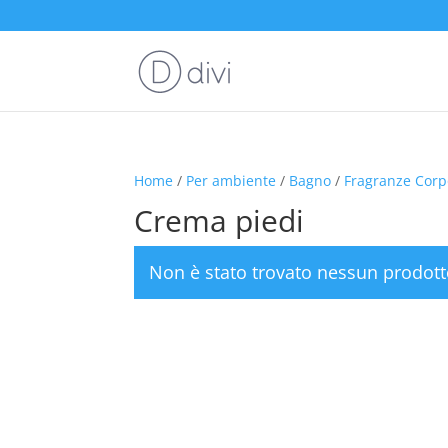
Home
/
Per ambiente
/
Bagno
/
Fragranze Cor
Crema piedi
Non è stato trovato nessun prodott