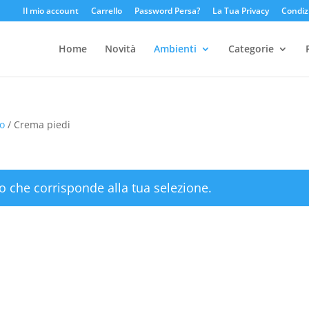
Il mio account
Carrello
Password Persa?
La Tua Privacy
Condiz
Home
Novità
Ambienti
Categorie
po
/ Crema piedi
o che corrisponde alla tua selezione.